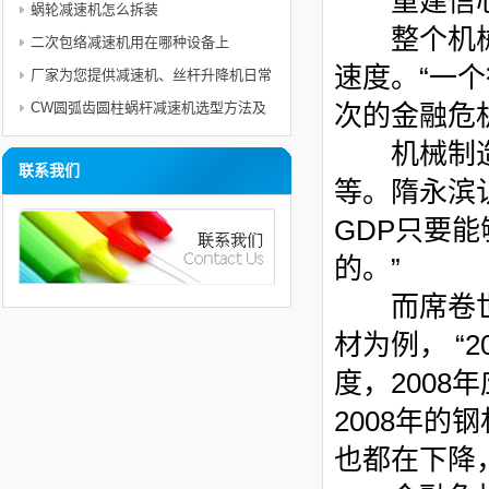
重建信
蜗轮减速机怎么拆装
整个机械
二次包络减速机用在哪种设备上
速度。
“
一个
厂家为您提供减速机、丝杆升降机日常
使用电机的维护与注意事项及保护措施
CW圆弧齿圆柱蜗杆减速机选型方法及
次的金融危
举例
机械制造业
联系我们
等。隋永滨
GDP
只要能
的。
”
而席卷世界
材为例，
“2
度，
2008
年
2008
年的钢
也都在下降