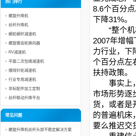
热门排行
8.6
个百分点
螺旋升降机
下降
31%
。
丝杆升降机
“
整个机
蜗轮蜗杆减速机
2007
年增幅
螺旋锥齿轮换向器
力行业，下
RV减速机
个百分点左
平面二次包络减速机
摆线针轮减速机
扶持政策。
行业专用减速机
事实上，
非标配件加工定制
市场形势逐
丝杆联动升降平台
货，或者是
的普遍机床
常见问题
要么推迟交
螺旋升降机丝杆头部不稳定解决方案