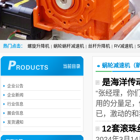
热门点击：
螺旋升降机
蜗轮蜗杆减速机
丝杆升降机
RV减速机
|
|
|
|
蜗轮减速机（
当前目录
是海洋传
企业公告
“张经理，你
企业新闻
用的分量足，
行业信息
已，激动的和
展会信息
发货通知
12套滚
2024年3