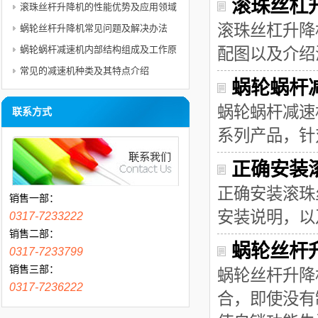
滚珠丝杠
滚珠丝杆升降机的性能优势及应用领域
滚珠丝杠升降
蜗轮丝杆升降机常见问题及解决办法
蜗轮蜗杆减速机内部结构组成及工作原
配图以及介绍
理分析
常见的减速机种类及其特点介绍
蜗轮蜗杆
蜗轮蜗杆减速
联系方式
系列产品，针
正确安装
正确安装滚珠
销售一部：
安装说明，以
0317-7233222
销售二部：
蜗轮丝杆
0317-7233799
销售三部：
蜗轮丝杆升降
0317-7236222
合，即使没有