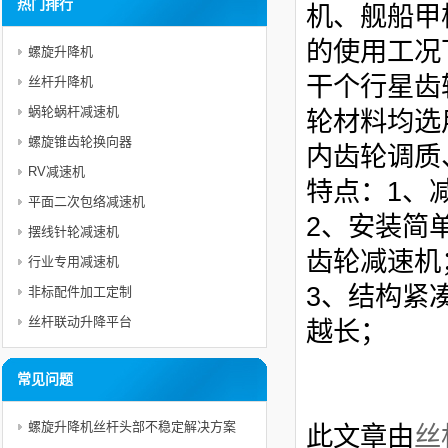
热门排行
机、舰船甲
的使用工况
螺旋升降机
干个行星齿
丝杆升降机
蜗轮蜗杆减速机
轮材料均选
螺旋锥齿轮换向器
内齿轮调质
RV减速机
特点：1、
平面二次包络减速机
2、安装简
摆线针轮减速机
齿轮减速机
行业专用减速机
3、结构紧
非标配件加工定制
丝杆联动升降平台
越长；
常见问题
螺旋升降机丝杆头部不稳定解决方案
此文章由
丝