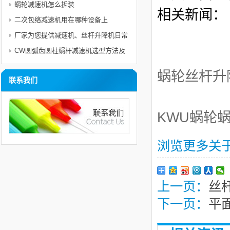
蜗轮减速机怎么拆装
相关新闻：
二次包络减速机用在哪种设备上
厂家为您提供减速机、丝杆升降机日常
使用电机的维护与注意事项及保护措施
CW圆弧齿圆柱蜗杆减速机选型方法及
举例
蜗轮
丝杆升
联系我们
KWU蜗轮
浏览更多关
上一页：
丝
下一页：
平