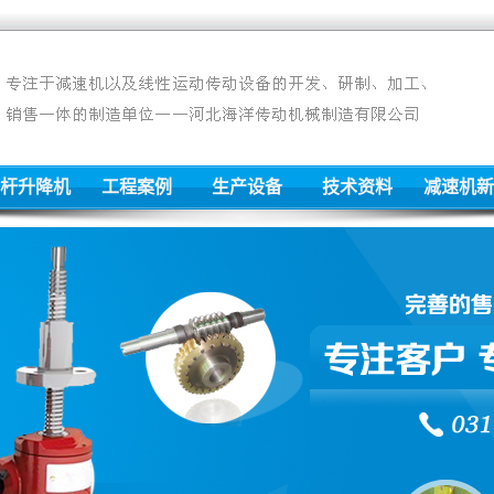
杆升降机
工程案例
生产设备
技术资料
减速机新