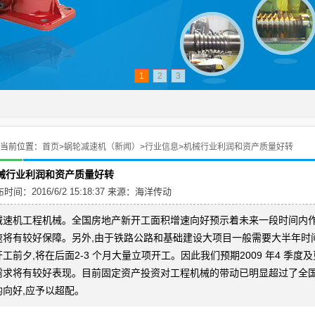
1
2
3
当前位置：
首页
>
蜗轮减速机（新闻）
>
行业信息
>
机械行业利润和资产质量好转
械行业利润和资产质量好转
时间：2016/6/2 15:18:37 来源：
海洋传动
减速机
工程
机械
。全国房地产新开工面积增速向好预示着未来一段时间内
速将有较好保障。另外,由于铁路公路和基础建设大项目一般需要大半年时
开工前夕,将在后面2-3 个月大量立项开工。因此我们预期2009 年4 季度及更
需求将有较好表现。目前固定资产投资对工程
机械
的带动已明显超过了全国
均向好,应予以超配。