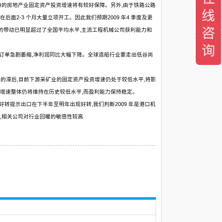
游的
房地产业
固定资产投资增速将有较好保障。另外,由于铁路公路
2-3 个月大量立项开工。因此我们预期2009 年4 季度及更
的带动已明显超过了全国平均水平,主流工程
机械
公司获利能力和
订单急剧萎缩,净利润同比大幅下降。全球造船行业要走出低谷尚
的滞后,目前下游采矿业的固定资产投资增速仍处于较低水平,将影
入增速整体仍将维持在历史较低水平,而盈利能力保持稳定。
好转提示出口在下半年至明年出现好转,我们判断2009 年是港口
机
,相关公司对行业回暖的敏感性较高