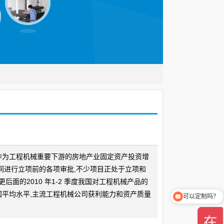
作为工程
机械
重要下游的房地产业固定资产投资增
间进行立项前的各项审批,不少项目正处于立项和
后面的2010 年1-2 季度我国对工程
机械
产品的
平均水平,主流工程
机械
公司获利能力和资产质量
可以定制吗？