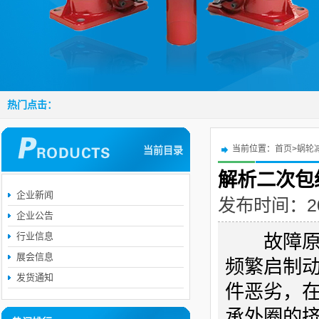
热门点击：
当前位置：
首页
>
蜗轮
当前目录
解析二次包
企业新闻
发布时间：2019
企业公告
行业信息
故障原因
展会信息
频繁启制
发货通知
件恶劣，
承外圈的