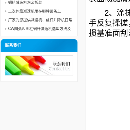
蜗轮减速机怎么拆装
2、涂抹材
二次包络减速机用在哪种设备上
厂家为您提供减速机、丝杆升降机日常
手反复揉搓
使用电机的维护与注意事项及保护措施
CW圆弧齿圆柱蜗杆减速机选型方法及
损基准面刮
举例
联系我们