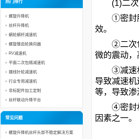
(1)
二次
热门排行
①密封胶
螺旋升降机
丝杆升降机
效。
蜗轮蜗杆减速机
②
二次
螺旋锥齿轮换向器
微的震动，
RV减速机
平面二次包络减速机
③减速机
摆线针轮减速机
导致减速机
行业专用减速机
等，导致渗
非标配件加工定制
丝杆联动升降平台
④密封材
因素之一。
常见问题
螺旋升降机丝杆头部不稳定解决方案