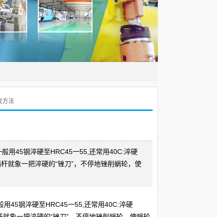
复方法
45钢淬硬至HRC45一55,还常用40C:淬硬
时，蜗杆就象一把淬硬的“锉刀”，不停地锉削蜗轮，使
5钢淬硬至HRC45一55,还常用40C:淬硬
，蜗杆就象一把淬硬的“锉刀”，不停地锉削蜗轮，使蜗轮