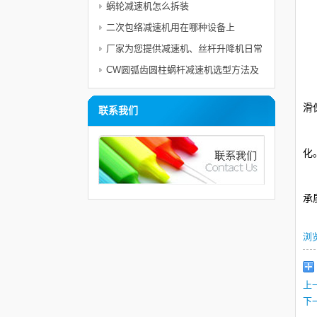
蜗轮减速机怎么拆装
二次包络减速机用在哪种设备上
厂家为您提供减速机、丝杆升降机日常
使用电机的维护与注意事项及保护措施
CW圆弧齿圆柱蜗杆减速机选型方法及
立
举例
滑
联系我们
轴
化
轴
承
浏
上
下