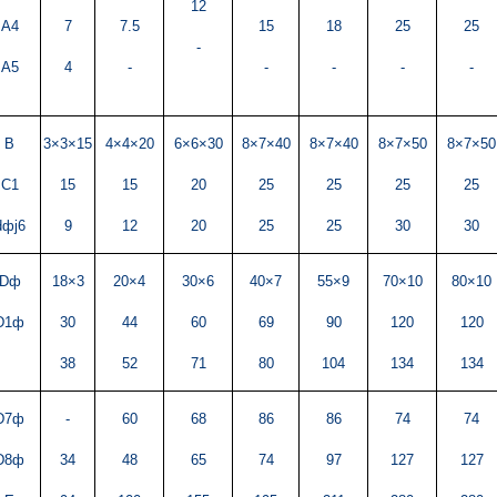
12
A4
7
7.5
15
18
25
25
-
A5
4
-
-
-
-
-
B
3×3×15
4×4×20
6×6×30
8×7×40
8×7×40
8×7×50
8×7×50
C1
15
15
20
25
25
25
25
dфj6
9
12
20
25
25
30
30
Dф
18×3
20×4
30×6
40×7
55×9
70×10
80×10
D1ф
30
44
60
69
90
120
120
38
52
71
80
104
134
134
D7ф
-
60
68
86
86
74
74
D8ф
34
48
65
74
97
127
127