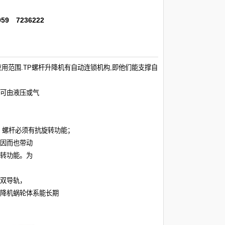
6959 7236222
用范围.TP
螺杆升降机
有自动连锁机构,即他们能支撑自
可由液压或气
。螺杆必须有抗旋转功能；
，因而也带动
转功能。为
双导轨，
降机
蜗轮体系能长期