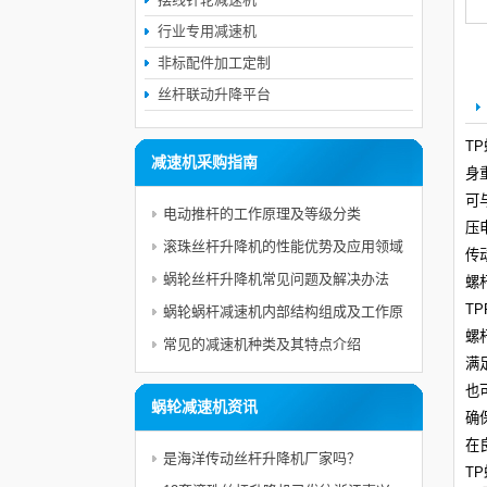
行业专用减速机
非标配件加工定制
丝杆联动升降平台
T
减速机采购指南
身
可
电动推杆的工作原理及等级分类
压
滚珠丝杆升降机的性能优势及应用领域
传
蜗轮丝杆升降机常见问题及解决办法
螺
T
蜗轮蜗杆减速机内部结构组成及工作原
螺
理分析
常见的减速机种类及其特点介绍
满
也
蜗轮减速机资讯
确
在
是海洋传动丝杆升降机厂家吗？
TP