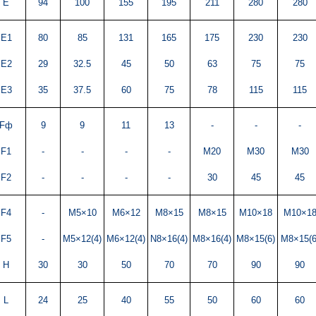
E
94
100
155
195
211
280
280
E1
80
85
131
165
175
230
230
E2
29
32.5
45
50
63
75
75
E3
35
37.5
60
75
78
115
115
Fф
9
9
11
13
-
-
-
F1
-
-
-
-
M20
M30
M30
F2
-
-
-
-
30
45
45
F4
-
M5×10
M6×12
M8×15
M8×15
M10×18
M10×1
F5
-
M5×12(4)
M6×12(4)
N8×16(4)
M8×16(4)
M8×15(6)
M8×15(6
H
30
30
50
70
70
90
90
L
24
25
40
55
50
60
60