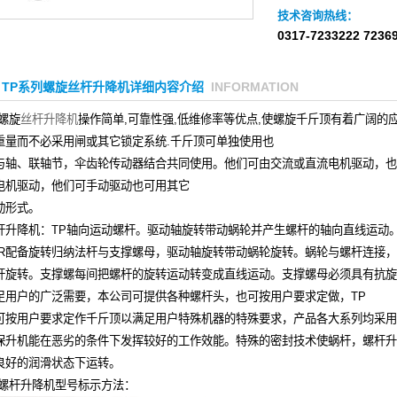
技术咨询热线：
0317-7233222 723
TP系列螺旋丝杆升降机详细内容介绍
INFORMATION
P螺旋
丝杆升降机
操作简单,可靠性强,低维修率等优点,使螺旋千斤顶有着广阔的应
重量而不必采用闸或其它锁定系统.千斤顶可单独使用也
与轴、联轴节，伞齿轮传动器结合共同使用。他们可由交流或直流电机驱动，也
电机驱动，他们可手动驱动也可用其它
动形式。
杆升降机
：TP轴向运动螺杆。驱动轴旋转带动蜗轮并产生螺杆的轴向直线运动
PR配备旋转归纳法杆与支撑螺母，驱动轴旋转带动蜗轮旋转。蜗轮与螺杆连接
杆旋转。支撑螺每间把螺杆的旋转运动转变成直线运动。支撑螺母必须具有抗旋
足用户的广泛需要，本公司可提供各种螺杆头，也可按用户要求定做，TP
可按用户要求定作千斤顶以满足用户特殊机器的特殊要求，产品各大系列均采用
保升机能在恶劣的条件下发挥较好的工作效能。特殊的密封技术使蜗杆，
螺杆升
良好的润滑状态下运转。
螺杆升降机
型号标示方法：