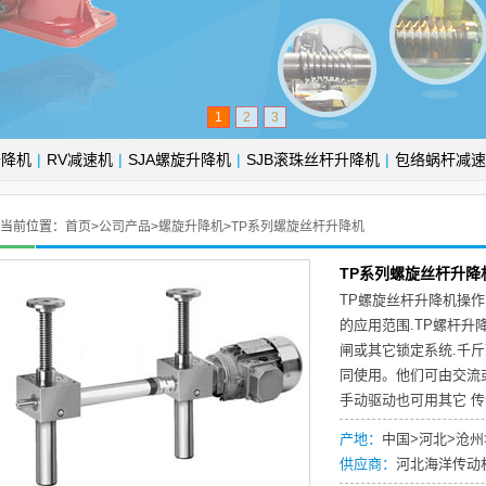
1
2
3
升降机
|
RV减速机
|
SJA螺旋升降机
|
SJB滚珠丝杆升降机
|
包络蜗杆减速
当前位置：
首页
>
公司产品
>
螺旋升降机
>
TP系列螺旋丝杆升降机
TP系列螺旋丝杆升降
TP螺旋丝杆升降机操作
的应用范围.TP螺杆升
闸或其它锁定系统.千
同使用。他们可由交流
手动驱动也可用其它 
产地：
中国>河北>沧州
供应商：
河北海洋传动