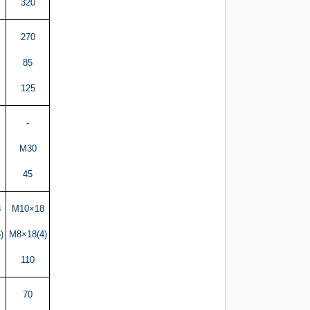
320
270
85
125
-
M30
45
8
M10×18
)
M8×18(4)
110
70