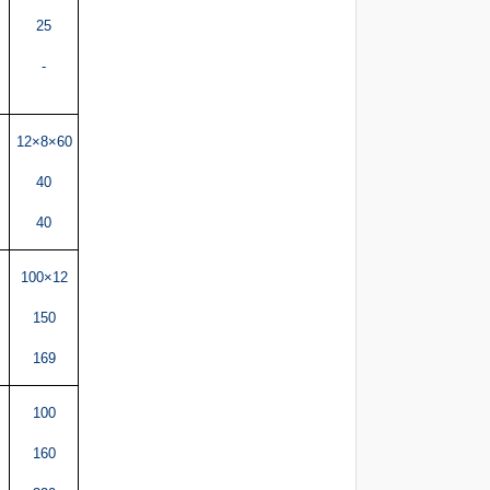
25
-
12×8×60
40
40
100×12
150
169
100
160