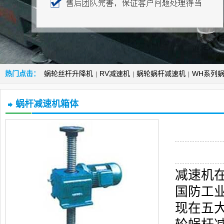
热门点击：
蜗轮丝杆升降机
RV减速机
蜗轮蜗杆减速机
WH系列
|
|
|
蜗杆减速机箱体
减速机
国防工
现在五