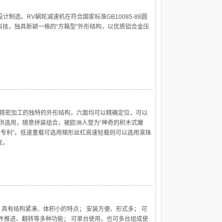
准设计制造。RV蜗轮减速机在符合国家标准GB10085-88圆
技，独具新颖一格的“方箱型”外形结构，以优质铝合金压
面精密加工的独特的外形结构，六面均可以精确定位，可以
供选用，随意拼装组合，被欧洲人誉为“神奇的积木式魔
计专利”。低速重载可选用梯形丝杠高速轻载则可以选用滚珠
复。
 具有结构紧凑、体积小的特点； 安装方便、形式多； 可
件推进、翻转等多种功能； 可单台使用，也可多台组成使