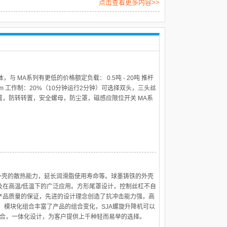
点击查看更多内容>>
 MA系列有更低的价格额定负载： 0.5吨 - 20吨 推杆
0rpm 工作制：20%（10分钟运行2分钟）可选择双头，三头丝
，防转转置，安全螺母，防尘罩，磁感应限位开关 MA系
外壳的散热能力，延长润滑脂使用寿命等。球墨铸铁的外壳
及在高温/低温下的广泛应用。方形尾罩设计，控制丝杠不自
产品质量的保证，先进的设计理念创造了抗冲击能力强，高
 模块化组合丰富了产品的组合变化，SJA螺旋升降机可以
组合，一体化设计，为客户提供上千种轻而易举的选择。