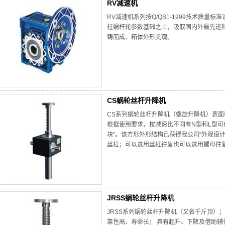
RV减速机
RV减速机系列按Q/QS1-1999技术质量标
柱蜗杆轮参数基础之上，吸取国内外最先进科
铸而成、箱体外形美观。
CS蜗轮丝杆升降机
CS系列蜗轮丝杆升降机（螺旋升降机）表
根据使用要求，按减速比不同有N型和L型可
块”。该方形外形结构已获得我公司“外观设
丝杠；可以选用丝杠往复也可以选用螺母往
JRSS蜗轮丝杆升降机
JRSS系列蜗轮丝杆升降机（又名千斤顶）；
靠性高、寿命长； 具有起升、下降及借助辅