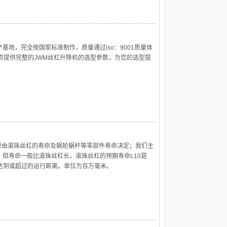
地，完全按国家标准制作，质量通过iso：9001质量体
页提供完整的JWM丝杠升降机的选型参数，为您的选型提
要由滚珠丝杠的寿命及蜗轮蜗杆等零部件寿命决定；我们主
但寿命一般比滚珠丝杠长。滚珠丝杠的预期寿命L10是
达到或超过的运行距离。单位为百万毫米。