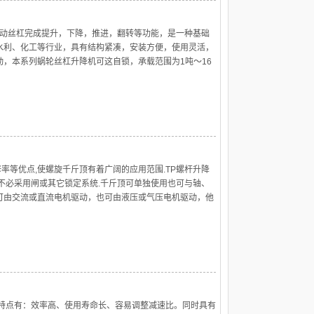
传动丝杠完成提升，下降，推进，翻转等功能，是一种基础
水利、化工等行业，具有结构紧凑，安装方便，使用灵活，
，本系列蜗轮丝杠升降机可这自锁，承载范围为1吨～16
修率等优点,使螺旋千斤顶有着广阔的应用范围.TP螺杆升降
不必采用闸或其它锁定系统.千斤顶可单独使用也可与轴、
可由交流或直流电机驱动，也可由液压或气压电机驱动，他
要特点有：效率高、使用寿命长、容易调整减速比。同时具有