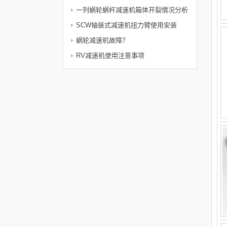
使用电机的维护与注意事项及保护措施
一列蜗轮蜗杆减速机箱体开裂情况分析
SCW轴装式减速机扭力臂使用安装
蜗轮减速机故障？
RV减速机使用注意事项