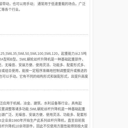
接带动，也可以用手动； 通常用于低速重载的场合。广泛
工等各个行业。
WL25,SWL35,SWL50,SWL100,SWL120，起重能力从2.5吨
分A型和B型。SWL蜗轮丝杆升降机是一种基础起重部件，
泛、无噪音、安装方便、使用灵活、功能多、配套形式多、
台或组合使用，能按一定程序准确地控制调整提升或推进的
，也可以手动。它有不同的结构形式和装配形式，且提升高度
广泛应用于机械、冶金、建筑、水利设备等行业，具有起
置调整等诸多功能.SWL蜗轮丝杆升降机是一种基础起重
力源广泛、无噪音、安装方便、使用灵活、功能多、配套形
企业自1980年开始生产此系列丝杆升降机，直至目前我
丝杆升降机10余项部件，因此不仅使用方面性能得到极大提