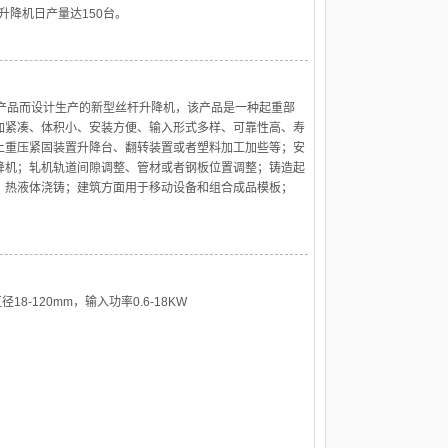
升降机日产量达150台。
的产品而设计生产的新型丝杆升降机，该产品是一种起重部
加紧凑、体积小、安装方便、输入形式多样、可靠性高、寿
上重压紧固装置升降台、翻转装置或者塑料加工加些等；安
降机；轧机轨道间隙调整、管材或者钢板位置调整；铸造起
、热液体浇铸；建筑方面用于移动设备和组合成品模板；
18-120mm，输入功率0.6-18KW